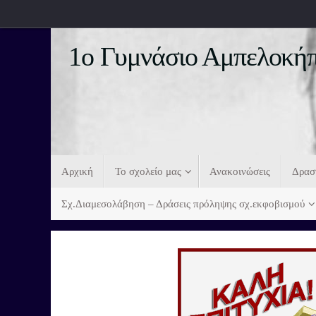
1ο Γυμνάσιο Αμπελοκήπ
Αρχική
Το σχολείο μας
Ανακοινώσεις
Δρασ
Σχ.Διαμεσολάβηση – Δράσεις πρόληψης σχ.εκφοβισμού