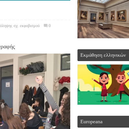
ρόληψης σχ. εκφοβισμού
0
γραφής
Εκμάθηση ελληνικών
Europeana