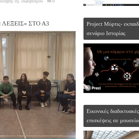
ρόληψης σχ. εκφοβισμού
0
 ΛΕΞΕΙΣ» ΣΤΟ Α3
Project Μύρτις- εκπαιδ
σενάριο Ιστορίας
Εικονικές διαδικτυακές
επισκέψεις σε μουσεία