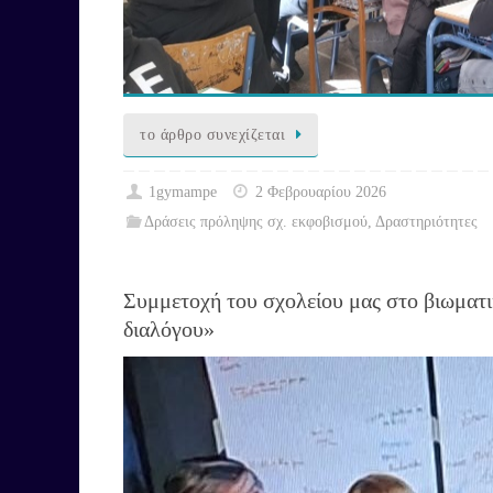
το άρθρο συνεχίζεται
1gymampe
2 Φεβρουαρίου 2026
Δράσεις πρόληψης σχ. εκφοβισμού
,
Δραστηριότητες
Συμμετοχή του σχολείου μας στο βιωματ
διαλόγου»