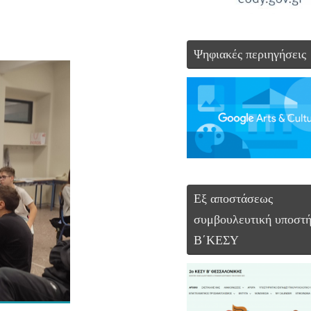
Ψηφιακές περιηγήσεις
Εξ αποστάσεως
συμβουλευτική υποστή
Β΄ΚΕΣΥ