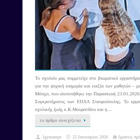
Το σχολείο μας συμμετείχε στο βιωματικό εργαστήρι
για την ψυχική ευημερία και ευεξία των μαθητών – μ
Μόσχο, που υλοποιήθηκε την Παρασκευή 23.01.2026,
Συγκροτήματος των ΕΠΑΛ Σταυρούπολης. Το εργα
σχολικής ζωής κ.Κ.Μουρατίδου και η…
το άρθρο συνεχίζεται
1gymampe
25 Ιανουαρίου 2026
Δράσεις πρ