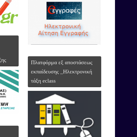
Ο ΑΜΠΕΛΟΚΗΠΩΝ-ΧΤΙΖΟΝΤΑΣ
ΣΗΣ ΚΑΙ ΖΩΗΣ ΕΝΑΣ ΟΔΗΓΟΣ
Ο ΤΟ ΓΥΜΝΑΣΙΟ ΣΤΟ ΛΥΚΕΙΟ
ΛΕ
ξης
Πλατφόρμα εξ αποστάσεως
εκπαίδευσης _Ηλεκτρονική
τάξη eclass