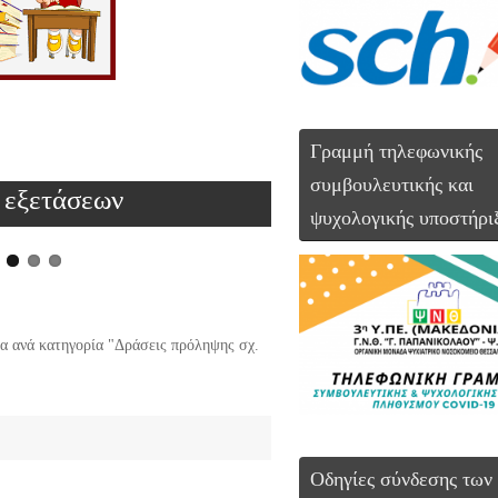
1ο ΓΥΜΝΑΣΙ
Γραμμή τηλεφωνικής
ο : «Η Φύση στη
ΓΕΦΥΡΕΣ ΜΑΘΗ
συμβουλευτικής και
α»
ΜΕΤΑΒΑΣΗΣ ΑΠ
ψυχολογικής υποστήρι
α ανά κατηγορία "Δράσεις πρόληψης σχ.
Οδηγίες σύνδεσης των