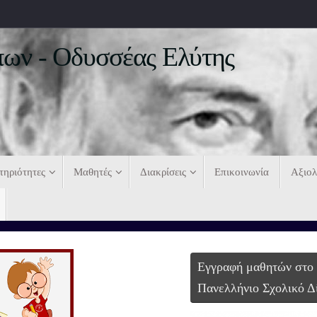
ων - Οδυσσέας Ελύτης
τηριότητες
Μαθητές
Διακρίσεις
Επικοινωνία
Αξιο
Εγγραφή μαθητών στο
Πανελλήνιο Σχολικό Δ