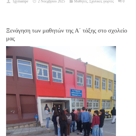
1gymampe
2 Νοεμβρίου 2025
Μαθητές
,
Σχολικές γιορτές
0
Ξενάγηση των μαθητών της Α΄ τάξης στο σχολείο
μας