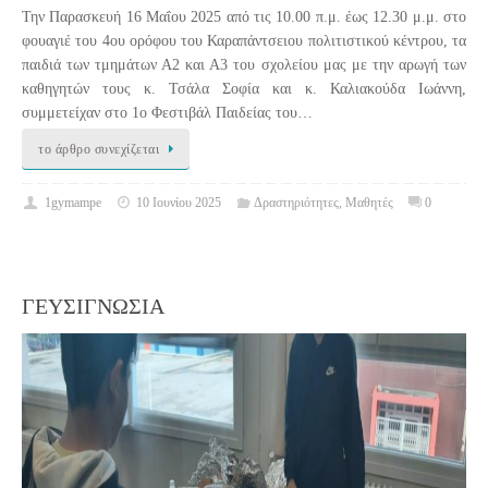
Την Παρασκευή 16 Μαΐου 2025 από τις 10.00 π.μ. έως 12.30 μ.μ. στο
φουαγιέ του 4ου ορόφου του Καραπάντσειου πολιτιστικού κέντρου, τα
παιδιά των τμημάτων Α2 και Α3 του σχολείου μας με την αρωγή των
καθηγητών τους κ. Τσάλα Σοφία και κ. Καλιακούδα Ιωάννη,
συμμετείχαν στο 1ο Φεστιβάλ Παιδείας του…
το άρθρο συνεχίζεται
1gymampe
10 Ιουνίου 2025
Δραστηριότητες
,
Μαθητές
0
ΓΕΥΣΙΓΝΩΣΙΑ