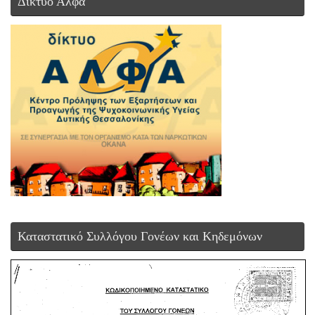
Δίκτυο Άλφα
Καταστατικό Συλλόγου Γονέων και Κηδεμόνων