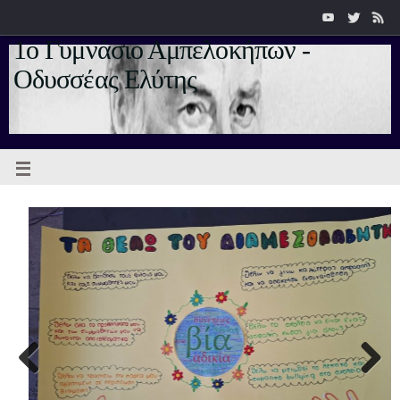
1ο Γυμνάσιο Αμπελοκήπων -
Οδυσσέας Ελύτης