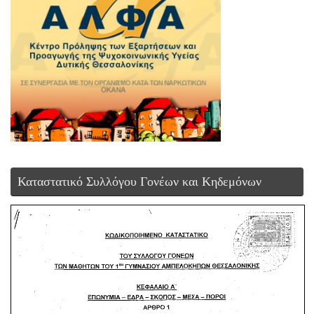
Καταστατικό Συλλόγου Γονέων και Κηδεμόνων