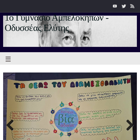
1ο Γυμνάσιο Αμπελοκήπων -
Οδυσσέας Ελύτης