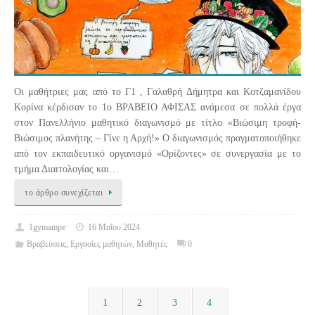
Οι μαθήτριες μας από το Γ1 , Γαλαθρή Δήμητρα και Κοτζαμανίδου
Κορίνα κέρδισαν το 1ο ΒΡΑΒΕΙΟ ΑΦΙΣΑΣ ανάμεσα σε πολλά έργα
στον Πανελλήνιο μαθητικό διαγωνισμό με τίτλο «Βιώσιμη τροφή-
Βιώσιμος πλανήτης – Γίνε η Αρχή!» Ο διαγωνισμός πραγματοποιήθηκε
από τον εκπαιδευτικό οργανισμό «Ορίζοντες» σε συνεργασία με το
τμήμα Διαιτολογίας και…
το άρθρο συνεχίζεται
1gymampe
16 Μαΐου 2024
Βραβεύσεις
,
Εργασίες μαθητών
,
Μαθητές
0
1
2
3
4