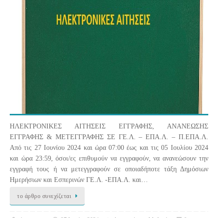
ΗΛΕΚΤΡΟΝΙΚΕΣ ΑΙΤΗΣΕΙΣ ΕΓΓΡΑΦΗΣ, ΑΝΑΝΕΩΣΗΣ
ΕΓΓΡΑΦΗΣ & ΜΕΤΕΓΓΡΑΦΗΣ ΣΕ ΓΕ.Λ. – ΕΠΑ.Λ. – Π.ΕΠΑ.Λ.
Από τις 27 Ιουνίου 2024 και ώρα 07:00 έως και τις 05 Ιουλίου 2024
και ώρα 23:59, όσοι/ες επιθυμούν να εγγραφούν, να ανανεώσουν την
εγγραφή τους ή να μετεγγραφούν σε οποιαδήποτε τάξη Δημόσιων
Ημερήσιων και Εσπερινών ΓΕ.Λ. -ΕΠΑ.Λ. και…
το άρθρο συνεχίζεται