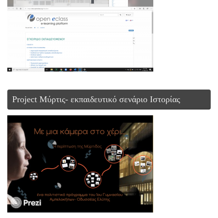
Project Μύρτις- εκπαιδευτικό σενάριο Ιστορίας