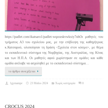
https://padlet.com/ikatsaro1/padlet-wqzozskvwkxiy7nhΟι μαθητές του
τμήματος Α3 του σχολείου μας, με την επίβλεψη της καθηγήτριας
κ.Κατσαρού, υλοποίησαν τη δράση <Σχολεία στον κόσμο>, με θέμα
το εκπαιδευτικό σύστημα της Νορβηγίας, της Αυστραλίας, της Κίνας
και των Η.Π.Α. Οι μαθητές αφού χωρίστηκαν σε ομάδες και κάθε
ομάδα ανέλαβε να ασχοληθεί με το εκπαιδευτικό σύστημα…
το άρθρο συνεχίζεται
1gymampe
23 Μαΐου 2024
Χωρίς κατηγορία
0
CROCUS 2024