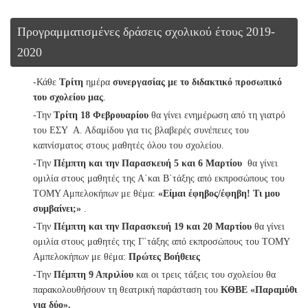
Προγραμματισμένες δράσεις σχολικού έτους 2019-
2020
-Κάθε
Τρίτη
ημέρα
συνεργασίας με το διδακτικό προσωπικό
του σχολείου μας
.
-Την
Τρίτη 18 Φεβρουαρίου
θα γίνει ενημέρωση από τη γιατρό
του ΕΣΥ Α. Αδαμίδου για τις βλαβερές συνέπειες του
καπνίσματος στους μαθητές όλου του σχολείου.
-Την
Πέμπτη και την Παρασκευή 5 και 6 Μαρτίου
θα γίνει
ομιλία στους μαθητές της Α΄και Β΄τάξης από εκπροσώπους του
ΤΟΜΥ Αμπελοκήπων με θέμα:
«Είμαι έφηβος/έφηβη! Τι μου
συμβαίνει;»
.
-Την
Πέμπτη και την
Παρασκευή 19 και 20 Μαρτίου
θα γίνει
ομιλία στους μαθητές της Γ΄τάξης από εκπροσώπους του ΤΟΜΥ
Αμπελοκήπων με θέμα:
Πρώτες Βοήθειες
-Την
Πέμπτη 9 Απριλίου
και οι τρεις τάξεις του σχολείου θα
παρακολουθήσουν τη θεατρική παράσταση του
ΚΘΒΕ «Παραμύθι
για δύο».