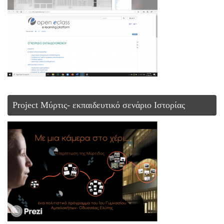
Project Μύρτις- εκπαιδευτικό σενάριο Ιστορίας