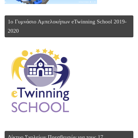
1ο Γυμνάσιο Αμπελοκήπων eTwinning School 2019-
2020
Δίκτυο Σχολείων Πρεσβευτών για τους 17