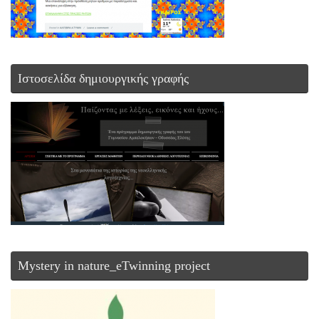
Ιστοσελίδα δημιουργικής γραφής
Mystery in nature_eTwinning project