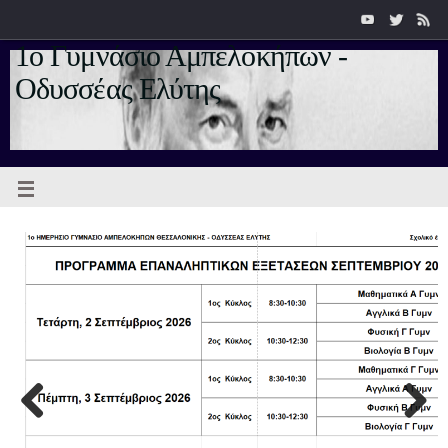
1ο Γυμνάσιο Αμπελοκήπων -
Οδυσσέας Ελύτης