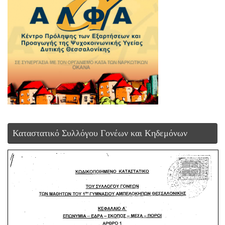
Καταστατικό Συλλόγου Γονέων και Κηδεμόνων