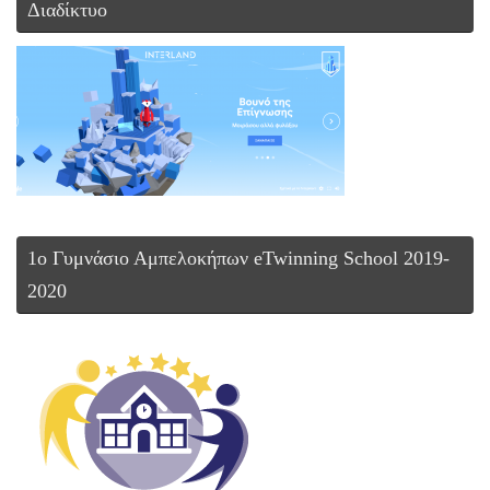
Διαδίκτυο
1ο Γυμνάσιο Αμπελοκήπων eTwinning School 2019-
2020