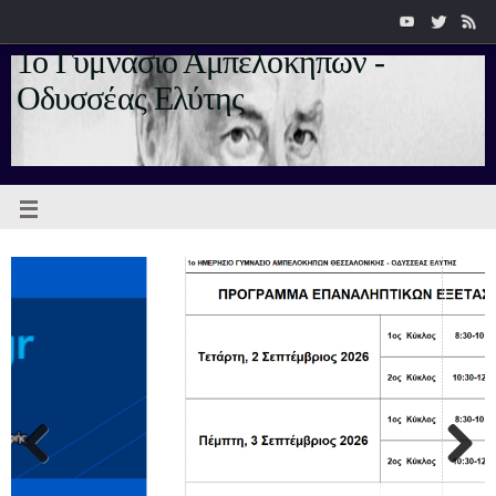
1ο Γυμνάσιο Αμπελοκήπων -
Οδυσσέας Ελύτης