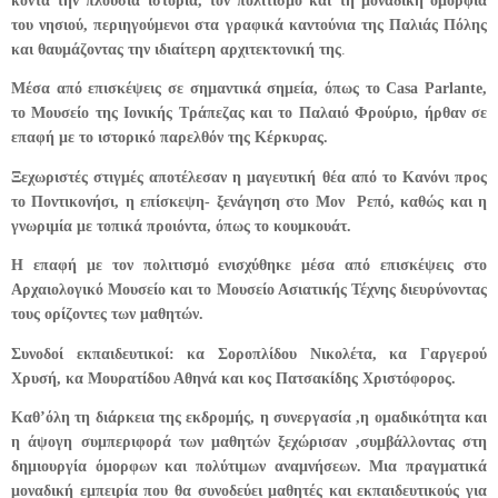
κοντά την πλούσια ιστορία, τον πολιτισμό και τη μοναδική ομορφιά
του νησιού, περιηγούμενοι στα γραφικά καντούνια της Παλιάς Πόλης
και θαυμάζοντας την ιδιαίτερη αρχιτεκτονική της
.
Μέσα από επισκέψεις σε σημαντικά σημεία, όπως το Casa Parlante,
το Μουσείο της Ιονικής Τράπεζας και το Παλαιό Φρούριο, ήρθαν σε
επαφή με το ιστορικό παρελθόν της Κέρκυρας.
Ξεχωριστές στιγμές αποτέλεσαν η μαγευτική θέα από το Κανόνι προς
το Ποντικονήσι, η επίσκεψη- ξενάγηση στο Μον Ρεπό, καθώς και η
γνωριμία με τοπικά προιόντα, όπως το κουμκουάτ.
Η επαφή με τον πολιτισμό ενισχύθηκε μέσα από επισκέψεις στο
Αρχαιολογικό Μουσείο και το Μουσείο Ασιατικής Τέχνης διευρύνοντας
τους ορίζοντες των μαθητών.
Συνοδοί εκπαιδευτικοί: κα Σοροπλίδου Νικολέτα, κα Γαργερού
Χρυσή, κα Μουρατίδου Αθηνά και κος Πατσακίδης Χριστόφορος.
Καθ’όλη τη διάρκεια της εκδρομής, η συνεργασία ,η ομαδικότητα και
η άψογη συμπεριφορά των μαθητών ξεχώρισαν ,συμβάλλοντας στη
δημιουργία όμορφων και πολύτιμων αναμνήσεων. Μια πραγματικά
μοναδική εμπειρία που θα συνοδεύει μαθητές και εκπαιδευτικούς για