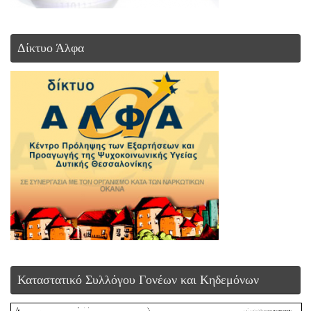
Δίκτυο Άλφα
Καταστατικό Συλλόγου Γονέων και Κηδεμόνων