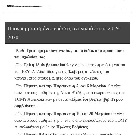
Προγραμματισμένες δράσεις σχολικού έτους 2019-
2020
-Κάθε
Τρίτη
ημέρα
συνεργασίας με το διδακτικό προσωπικό
του σχολείου μας
.
-Την
Τρίτη 18 Φεβρουαρίου
θα γίνει ενημέρωση από τη γιατρό
του ΕΣΥ Α. Αδαμίδου για τις βλαβερές συνέπειες του
καπνίσματος στους μαθητές όλου του σχολείου.
-Την
Πέμπτη και την Παρασκευή 5 και 6 Μαρτίου
θα γίνει
ομιλία στους μαθητές της Α΄και Β΄τάξης από εκπροσώπους του
ΤΟΜΥ Αμπελοκήπων με θέμα:
«Είμαι έφηβος/έφηβη! Τι μου
συμβαίνει;»
.
-Την
Πέμπτη και την
Παρασκευή 19 και 20 Μαρτίου
θα γίνει
ομιλία στους μαθητές της Γ΄τάξης από εκπροσώπους του ΤΟΜΥ
Αμπελοκήπων με θέμα:
Πρώτες Βοήθειες
-Την
Πέμπτη 9 Απριλίου
και οι τρεις τάξεις του σχολείου θα