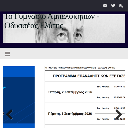
1ο Γυμνάσιο Αμπελοκήπων -
Οδυσσέας Ελύτης