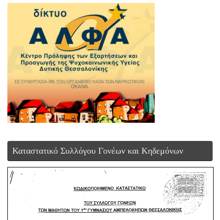
Καταστατικό Συλλόγου Γονέων και Κηδεμόνων