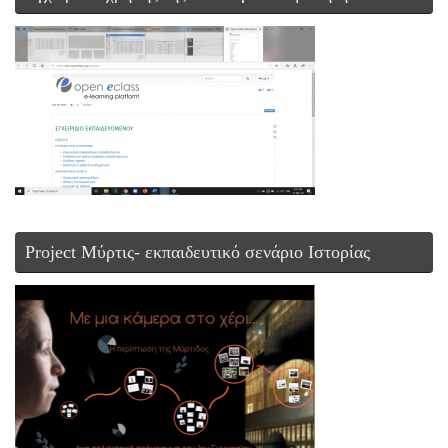
Project Μύρτις- εκπαιδευτικό σενάριο Ιστορίας