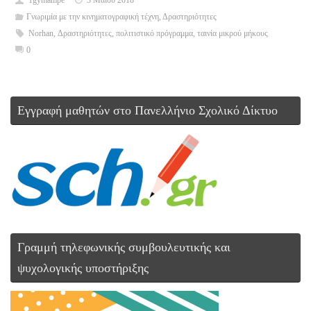
Γνωριμία με την κινηματογραφική τέχνη
,
Δραστηριότητες
Norhan
,
Δραστηριότητες
,
πολιτιστικό πρόγραμμα
,
ταινία μικρού μήκους
0
Εγγραφή μαθητών στο Πανελλήνιο Σχολικό Δίκτυο
Γραμμή τηλεφωνικής συμβουλευτικής και
ψυχολογικής υποστήριξης