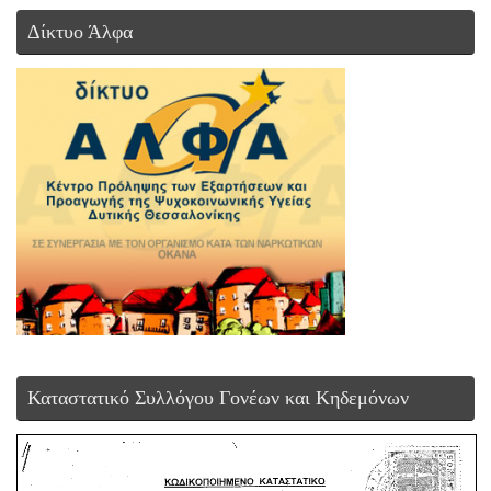
Δίκτυο Άλφα
Καταστατικό Συλλόγου Γονέων και Κηδεμόνων