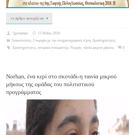
το άρθρο συνεχίζεται
1gymampe
15 Μαΐου 2018
Ανακοινώσεις
,
Γνωριμία με την κινηματογραφική τέχνη
,
Δραστηριότητες
Δραστηριότητες
,
ιστορικό ντοκιμαντέρ
,
Νορχάν
,
ταινία μικρού μήκους
0
Norhan, ένα κερί στο σκοτάδι-η ταινία μικρού
μήκους της ομάδας του πολιτιστικού
προγράμματος