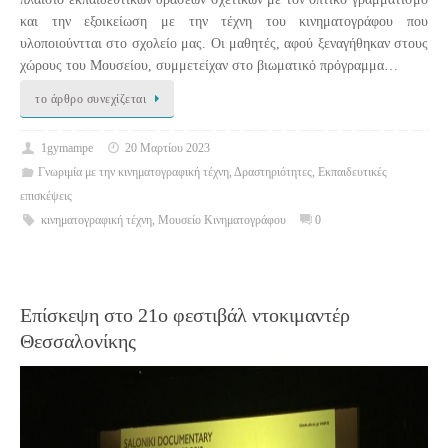
και την εξοικείωση με την τέχνη του κινηματογράφου που
υλοποιούντται στο σχολείο μας. Οι μαθητές, αφού ξεναγήθηκαν στους
χώρους του Μουσείου, συμμετείχαν στο βιωματικό πρόγραμμα…
το άρθρο συνεχίζεται
1gymampe
20 Μαρτίου 2023
Γνωριμία με την κινηματογραφική τέχνη
,
Δραστηριότητες
,
Εκπαιδευτικές
επισκέψεις
κινηματογραφική τέχνη
,
Μουσείο Κινηματογράφου
0
Επίσκεψη στο 21ο φεστιβάλ ντοκιμαντέρ
Θεσσαλονίκης