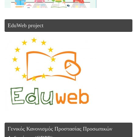
EduWeb project
Γενικός Κανονισμός Προστασίας Προσωπικών