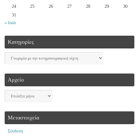
24
25
26
27
28
29
30
31
« Ιούλ
Kατηγορίες
Αρχείο
Μεταστοιχεία
Σύνδεση