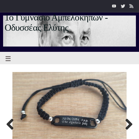
1ο Γυμνάσιο Αμπελοκήπων -
Οδυσσέας Ελύτης