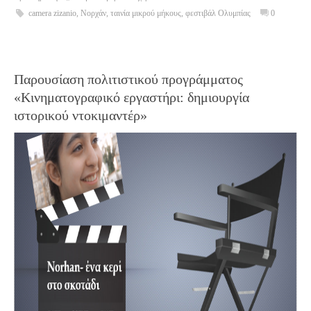
camera zizanio
,
Νορχάν
,
ταινία μικρού μήκους
,
φεστιβάλ Ολυμπίας
0
Παρουσίαση πολιτιστικού προγράμματος
«Κινηματογραφικό εργαστήρι: δημιουργία
ιστορικού ντοκιμαντέρ»