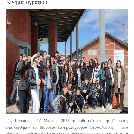
Κινηματογράφου
Την Παρασκευή 17 Μαρτίου 2023 οι μαθητές/τριες της Γ΄ τάξης
επισκέφθηκαν το Μουσείο Κινηματογράφου Θεσσαλονίκης , στο
πλαίσιο εκπαιδευτικών δράσεων σχετικών με τον οπτικό γραμματισμό