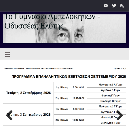
1ο Γυμνάσιο Αμπελοκήπων -
Οδυσσέας Ελύτης