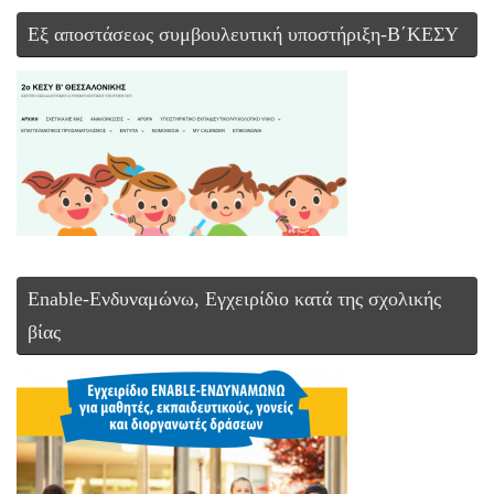
Εξ αποστάσεως συμβουλευτική υποστήριξη-Β΄ΚΕΣΥ
Enable-Ενδυναμώνω, Εγχειρίδιο κατά της σχολικής
βίας