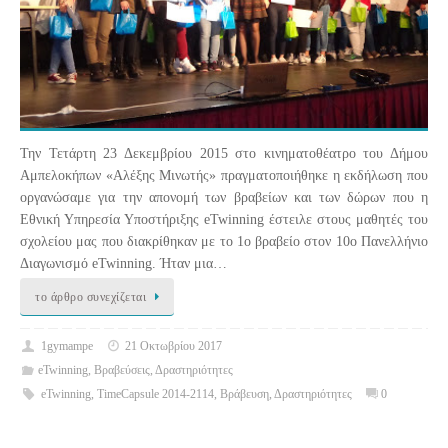
Την Τετάρτη 23 Δεκεμβρίου 2015 στο κινηματοθέατρο του Δήμου
Αμπελοκήπων «Αλέξης Μινωτής» πραγματοποιήθηκε η εκδήλωση που
οργανώσαμε για την απονομή των βραβείων και των δώρων που η
Εθνική Υπηρεσία Υποστήριξης eTwinning έστειλε στους μαθητές του
σχολείου μας που διακρίθηκαν με το 1ο βραβείο στον 10ο Πανελλήνιο
Διαγωνισμό eTwinning. Ήταν μια…
το άρθρο συνεχίζεται
1gymampe
21 Οκτωβρίου 2017
eTwinning
,
Βραβεύσεις
,
Δραστηριότητες
eTwinning
,
TimeCapsule 2014-2114
,
Βράβευση
,
Δραστηριότητες
0