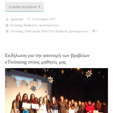
το άρθρο συνεχίζεται
1gymampe
21 Οκτωβρίου 2017
eTwinning
,
Βραβεύσεις
,
Δραστηριότητες
eTwinning
,
TimeCapsule 2014-2114
,
Βράβευση
,
Δραστηριότητες
1
Εκδήλωση για την απονομή των βραβείων
eTwinning στους μαθητές μας