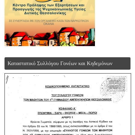
Καταστατικό Συλλόγου Γονέων και Κηδεμόνων