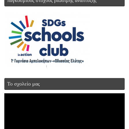
παγκόσμιους στόχους βιώσιμης ανάπτυξης
Το σχολείο μας
Πρόγραμμα
Αναπαραγωγής
Βίντεο