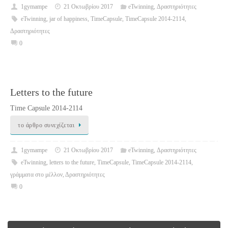
1gymampe
21 Οκτωβρίου 2017
eTwinning
,
Δραστηριότητες
eTwinning
,
jar of happiness
,
TimeCapsule
,
TimeCapsule 2014-2114
,
Δραστηριότητες
0
Letters to the future
Time Capsule 2014-2114
το άρθρο συνεχίζεται
1gymampe
21 Οκτωβρίου 2017
eTwinning
,
Δραστηριότητες
eTwinning
,
letters to the future
,
TimeCapsule
,
TimeCapsule 2014-2114
,
γράμματα στο μέλλον
,
Δραστηριότητες
0