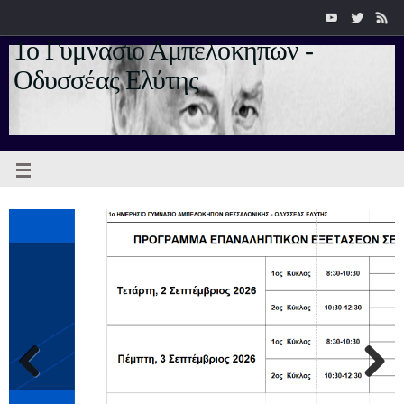
1ο Γυμνάσιο Αμπελοκήπων -
Οδυσσέας Ελύτης