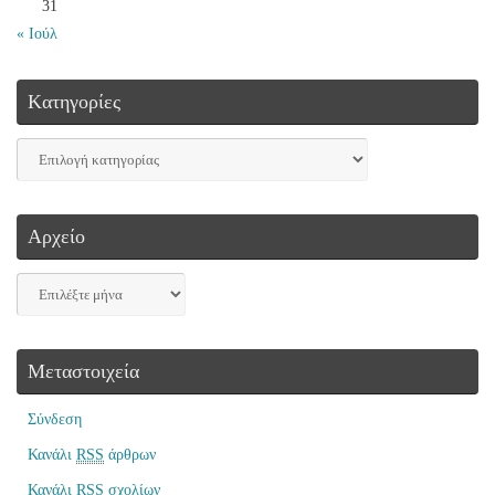
31
« Ιούλ
Kατηγορίες
Αρχείο
Μεταστοιχεία
Σύνδεση
Κανάλι
RSS
άρθρων
Κανάλι
RSS
σχολίων