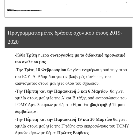
Προγραμματισμένες δράσεις σχολικού έτους 2019-
2020
-Κάθε
Τρίτη
ημέρα
συνεργασίας με το διδακτικό προσωπικό
του σχολείου μας
.
-Την
Τρίτη 18 Φεβρουαρίου
θα γίνει ενημέρωση από τη γιατρό
του ΕΣΥ Α. Αδαμίδου για τις βλαβερές συνέπειες του
καπνίσματος στους μαθητές όλου του σχολείου.
-Την
Πέμπτη και την Παρασκευή 5 και 6 Μαρτίου
θα γίνει
ομιλία στους μαθητές της Α΄και Β΄τάξης από εκπροσώπους του
ΤΟΜΥ Αμπελοκήπων με θέμα:
«Είμαι έφηβος/έφηβη! Τι μου
συμβαίνει;»
.
-Την
Πέμπτη και την
Παρασκευή 19 και 20 Μαρτίου
θα γίνει
ομιλία στους μαθητές της Γ΄τάξης από εκπροσώπους του ΤΟΜΥ
Αμπελοκήπων με θέμα:
Πρώτες Βοήθειες