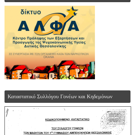
Καταστατικό Συλλόγου Γονέων και Κηδεμόνων