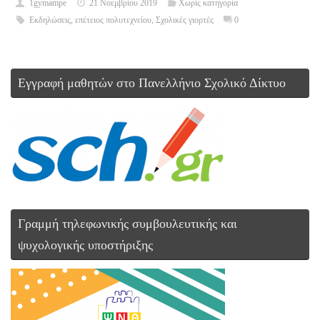
1gymampe
21 Νοεμβρίου 2019
Χωρίς κατηγορία
Εκδηλώσεις
,
επέτειος πολυτεχνείου
,
Σχολικές γιορτές
0
Εγγραφή μαθητών στο Πανελλήνιο Σχολικό Δίκτυο
Γραμμή τηλεφωνικής συμβουλευτικής και
ψυχολογικής υποστήριξης