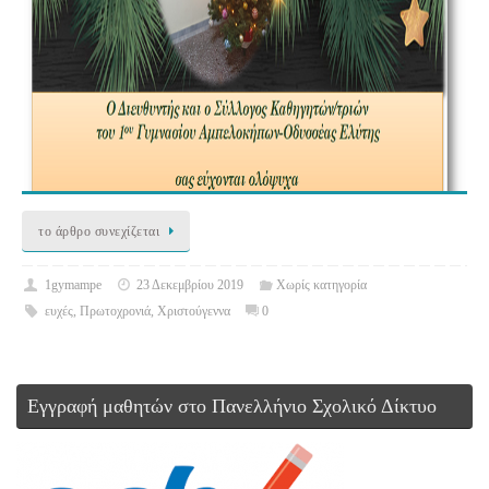
το άρθρο συνεχίζεται
1gymampe
23 Δεκεμβρίου 2019
Χωρίς κατηγορία
ευχές
,
Πρωτοχρονιά
,
Χριστούγεννα
0
Εγγραφή μαθητών στο Πανελλήνιο Σχολικό Δίκτυο