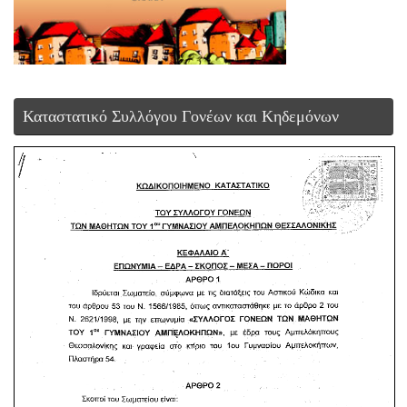
Καταστατικό Συλλόγου Γονέων και Κηδεμόνων