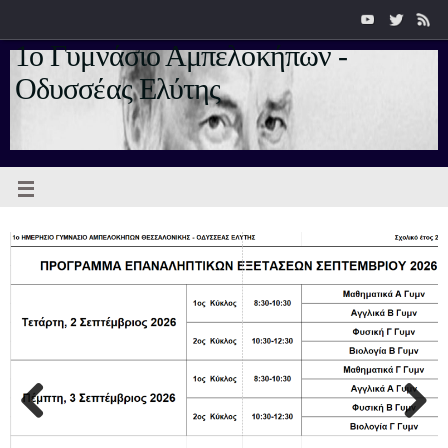
1ο Γυμνάσιο Αμπελοκήπων -
Οδυσσέας Ελύτης