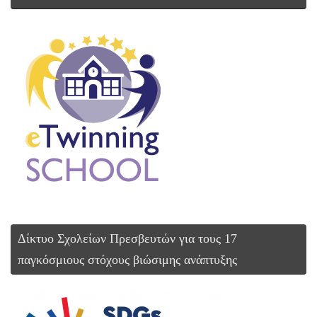
Δίκτυο Σχολείων Πρεσβευτών για τους 17
παγκόσμιους στόχους βιώσιμης ανάπτυξης