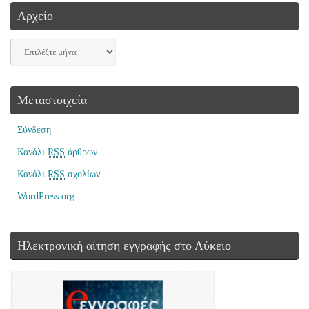
Αρχείο
Μεταστοιχεία
Σύνδεση
Κανάλι
RSS
άρθρων
Κανάλι
RSS
σχολίων
WordPress.org
Ηλεκτρονική αίτηση εγγραφής στο Λύκειο