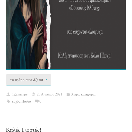
το άρθρο συνεχίζεται
1gymampe
23 Απριλίου 2021
Χωρίς κατηγορία
ευχές
,
Πάσχα
0
Καλές Γιορτές!