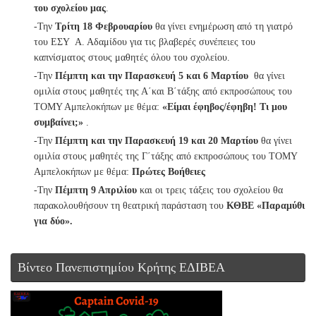
του σχολείου μας
.
-Την
Τρίτη 18 Φεβρουαρίου
θα γίνει ενημέρωση από τη γιατρό
του ΕΣΥ Α. Αδαμίδου για τις βλαβερές συνέπειες του
καπνίσματος στους μαθητές όλου του σχολείου.
-Την
Πέμπτη και την Παρασκευή 5 και 6 Μαρτίου
θα γίνει
ομιλία στους μαθητές της Α΄και Β΄τάξης από εκπροσώπους του
ΤΟΜΥ Αμπελοκήπων με θέμα:
«Είμαι έφηβος/έφηβη! Τι μου
συμβαίνει;»
.
-Την
Πέμπτη και την
Παρασκευή 19 και 20 Μαρτίου
θα γίνει
ομιλία στους μαθητές της Γ΄τάξης από εκπροσώπους του ΤΟΜΥ
Αμπελοκήπων με θέμα:
Πρώτες Βοήθειες
-Την
Πέμπτη 9 Απριλίου
και οι τρεις τάξεις του σχολείου θα
παρακολουθήσουν τη θεατρική παράσταση του
ΚΘΒΕ «Παραμύθι
για δύο».
Βίντεο Πανεπιστημίου Κρήτης ΕΔΙΒΕΑ