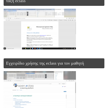
τάξη eclass
Εγχειρίδιο χρήσης της eclass για τον μαθητή