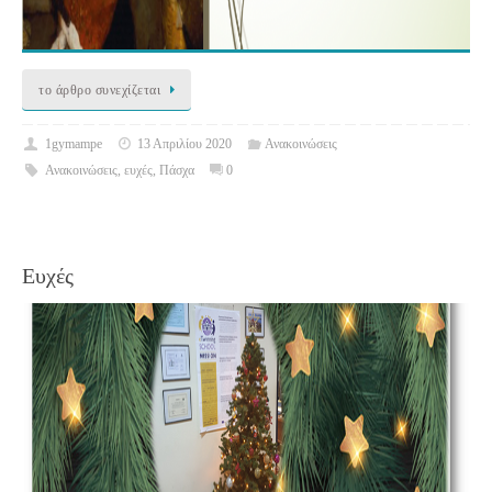
το άρθρο συνεχίζεται
1gymampe
13 Απριλίου 2020
Ανακοινώσεις
Ανακοινώσεις
,
ευχές
,
Πάσχα
0
Ευχές