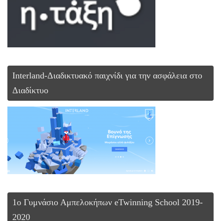
Interland-Διαδικτυακό παιχνίδι για την ασφάλεια στο
Διαδίκτυο
1ο Γυμνάσιο Αμπελοκήπων eTwinning School 2019-
2020