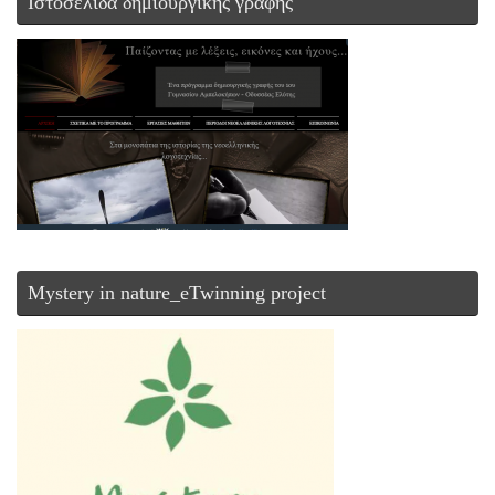
Ιστοσελίδα δημιουργικής γραφής
Mystery in nature_eTwinning project