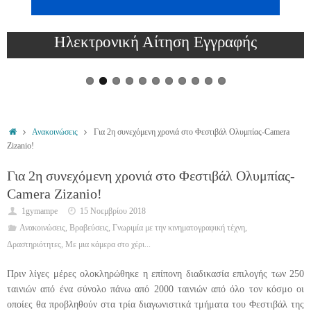
Πρόγραμμα εξετάσεων Σεπτεμβρίου 2026
Ανακοινώσεις
Για 2η συνεχόμενη χρονιά στο Φεστιβάλ Ολυμπίας-Camera
Zizanio!
Για 2η συνεχόμενη χρονιά στο Φεστιβάλ Ολυμπίας-
Camera Zizanio!
1gymampe
15 Νοεμβρίου 2018
Ανακοινώσεις
,
Βραβεύσεις
,
Γνωριμία με την κινηματογραφική τέχνη
,
Δραστηριότητες
,
Με μια κάμερα στο χέρι...
Πριν λίγες μέρες ολοκληρώθηκε η επίπονη διαδικασία επιλογής των 250
ταινιών από ένα σύνολο πάνω από 2000 ταινιών από όλο τον κόσμο οι
οποίες θα προβληθούν στα τρία διαγωνιστικά τμήματα του Φεστιβάλ της