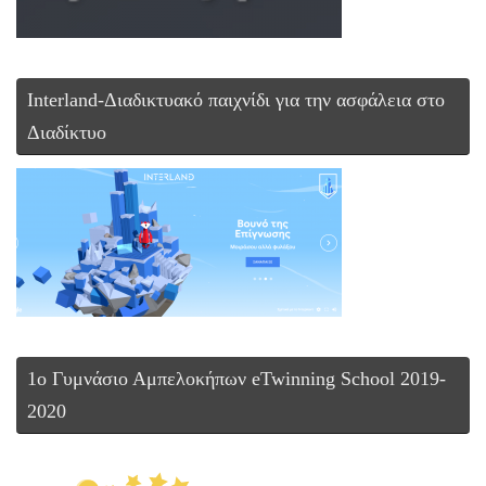
Interland-Διαδικτυακό παιχνίδι για την ασφάλεια στο
Διαδίκτυο
1ο Γυμνάσιο Αμπελοκήπων eTwinning School 2019-
2020