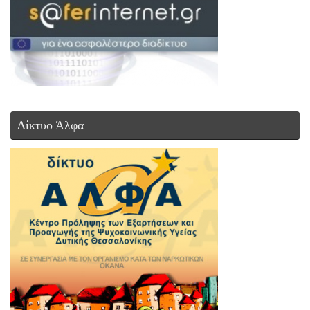
Δίκτυο Άλφα