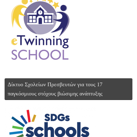
Δίκτυο Σχολείων Πρεσβευτών για τους 17
παγκόσμιους στόχους βιώσιμης ανάπτυξης