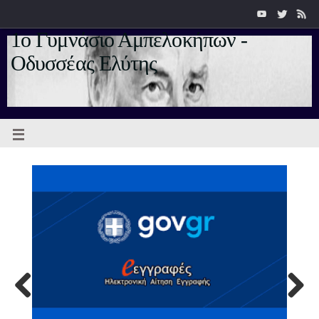
1ο Γυμνάσιο Αμπελοκήπων -
Οδυσσέας Ελύτης