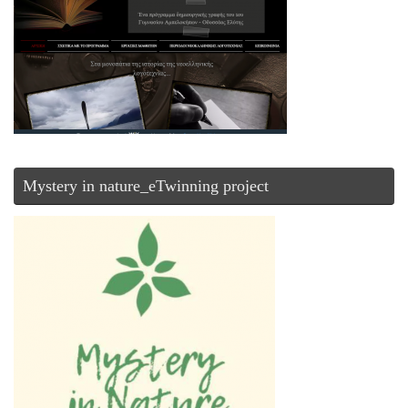
Mystery in nature_eTwinning project