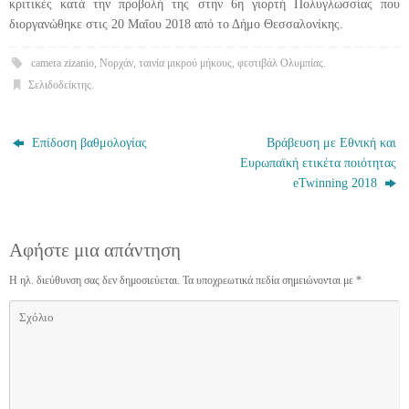
κριτικές κατά την προβολή της στην 6η γιορτή Πολυγλωσσίας που
διοργανώθηκε στις 20 Μαΐου 2018 από το Δήμο Θεσσαλονίκης.
camera zizanio
,
Νορχάν
,
ταινία μικρού μήκους
,
φεστιβάλ Ολυμπίας
.
Σελιδοδείκτης
.
Επίδοση βαθμολογίας
Βράβευση με Εθνική και
Ευρωπαϊκή ετικέτα ποιότητας
eTwinning 2018
Αφήστε μια απάντηση
Η ηλ. διεύθυνση σας δεν δημοσιεύεται.
Τα υποχρεωτικά πεδία σημειώνονται με
*