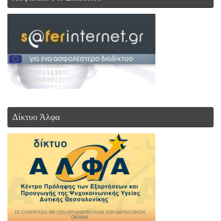
Δίκτυο Άλφα