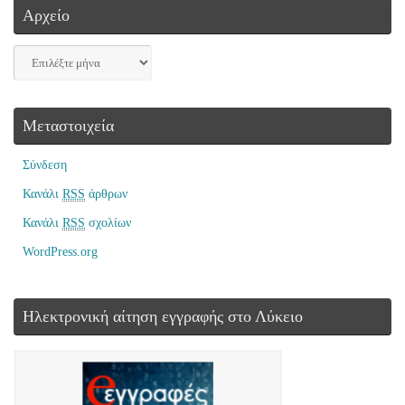
Αρχείο
Μεταστοιχεία
Σύνδεση
Κανάλι
RSS
άρθρων
Κανάλι
RSS
σχολίων
WordPress.org
Ηλεκτρονική αίτηση εγγραφής στο Λύκειο