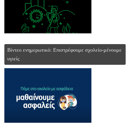
Βίντεο ενημερωτικό: Επιστρέφουμε σχολείο-μένουμε
υγιείς