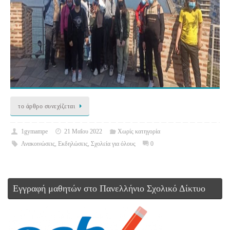
το άρθρο συνεχίζεται
1gymampe
21 Μαΐου 2022
Χωρίς κατηγορία
Ανακοινώσεις
,
Εκδηλώσεις
,
Σχολεία για όλους
0
Εγγραφή μαθητών στο Πανελλήνιο Σχολικό Δίκτυο