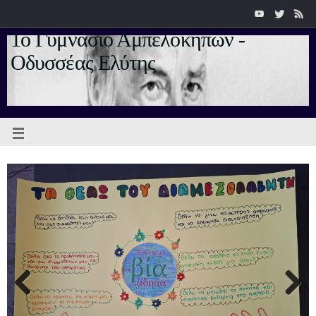
1ο Γυμνάσιο Αμπελοκήπων -
Οδυσσέας Ελύτης