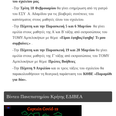
του σχολείου μας
.
-Την
Τρίτη 18 Φεβρουαρίου
θα γίνει ενημέρωση από τη γιατρό
του ΕΣΥ Α. Αδαμίδου για τις βλαβερές συνέπειες του
καπνίσματος στους μαθητές όλου του σχολείου.
-Την
Πέμπτη και την Παρασκευή 5 και 6 Μαρτίου
θα γίνει
ομιλία στους μαθητές της Α΄και Β΄τάξης από εκπροσώπους του
ΤΟΜΥ Αμπελοκήπων με θέμα:
«Είμαι έφηβος/έφηβη! Τι μου
συμβαίνει;»
.
-Την
Πέμπτη και την
Παρασκευή 19 και 20 Μαρτίου
θα γίνει
ομιλία στους μαθητές της Γ΄τάξης από εκπροσώπους του ΤΟΜΥ
Αμπελοκήπων με θέμα:
Πρώτες Βοήθειες
-Την
Πέμπτη 9 Απριλίου
και οι τρεις τάξεις του σχολείου θα
παρακολουθήσουν τη θεατρική παράσταση του
ΚΘΒΕ «Παραμύθι
για δύο».
Βίντεο Πανεπιστημίου Κρήτης ΕΔΙΒΕΑ