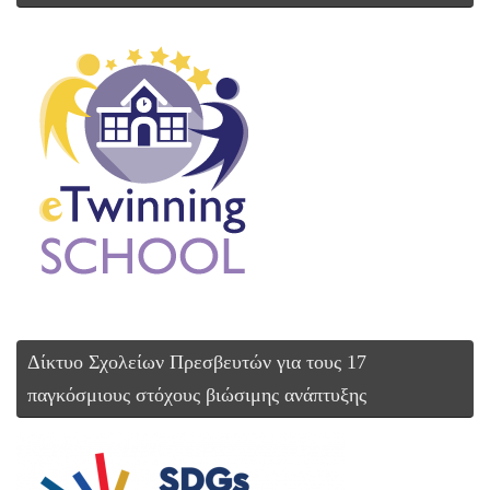
Δίκτυο Σχολείων Πρεσβευτών για τους 17
παγκόσμιους στόχους βιώσιμης ανάπτυξης