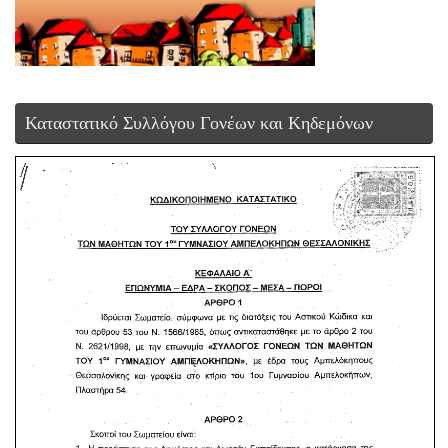
Καταστατικό Συλλόγου Γονέων και Κηδεμόνων