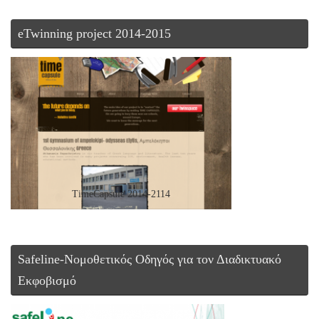
eTwinning project 2014-2015
TimeCapsule 2014-2114
Safeline-Νομοθετικός Οδηγός για τον Διαδικτυακό
Εκφοβισμό