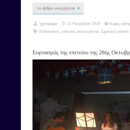
το άρθρο συνεχίζεται
1gymampe
21 Νοεμβρίου 2019
Χωρίς κατη
Εκδηλώσεις
,
επέτειος πολυτεχνείου
,
Σχολικές γιορτές
Εορτασμός της επετείου της 28ης Οκτωβρ