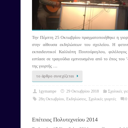
Την Πέμπτη 25 Οκτωβρίου πραγματοποιήθηκε η γιορτ
στην αίθουσα εκδηλώσεων του σχολείου. Η φετιν
εκπαιδευτικοί Καλλιόπη Πουτούρογλου, φιλόλογο
εστίασε σε τραγούδια εμπνευσμένα από το έπος του 
της γιορτής …
το άρθρο συνεχίζεται
1gymampe
29 Οκτωβρίου 2018
Σχολικές γι
28η Οκτωβρίου
,
Εκδηλώσεις
,
Σχολικές γιορτές
0
Επέτειος Πολυτεχνείου 2014