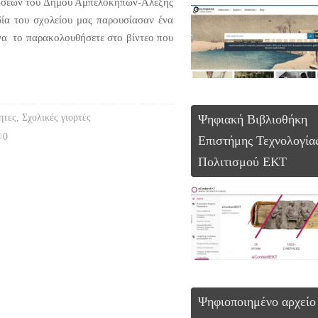
λώσεων του Δήμου Αμπελοκήπων-Αλέξης
ία του σχολείου μας παρουσίασαν ένα
να το παρακολουθήσετε στο βίντεο που
Ψηφιακή Βιβλιοθήκη
ητες
,
Σχολικές γιορτές
0
Επιστήμης Τεχνολογία
Πολιτισμού ΕΚΤ
Ψηφιοποιημένο αρχείο