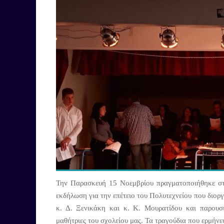
Την Παρασκευή 15 Νοεμβρίου πραγματοποιήθηκε στ
εκδήλωση για την επέτειο του Πολυτεχνείου που διορ
κ. Δ. Ξενικάκη και κ. Κ. Μουρατίδου και παρουσ
μαθήτριες του σχολείου μας. Τα τραγούδια που ερμήν