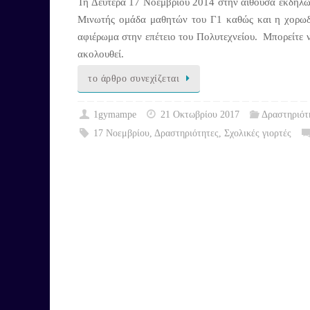
Τη Δευτέρα 17 Νοεμβρίου 2014 στην αίθουσα εκδη
Μινωτής ομάδα μαθητών του Γ1 καθώς και η χορωδ
αφιέρωμα στην επέτειο του Πολυτεχνείου. Μπορείτε 
ακολουθεί.
το άρθρο συνεχίζεται
1gymampe
21 Οκτωβρίου 2017
Δραστηριότ
17 Νοεμβρίου
,
Δραστηριότητες
,
Σχολικές γιορτές