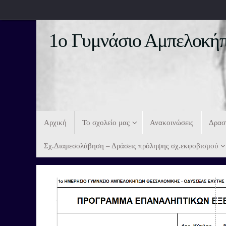
1ο Γυμνάσιο Αμπελοκήπ
Αρχική
Το σχολείο μας
Ανακοινώσεις
Δρασ
Σχ.Διαμεσολάβηση – Δράσεις πρόληψης σχ.εκφοβισμού