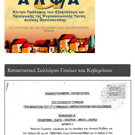
Καταστατικό Συλλόγου Γονέων και Κηδεμόνων