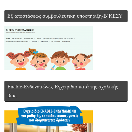
Εξ αποστάσεως συμβουλευτική υποστήριξη-Β΄ΚΕΣΥ
Enable-Ενδυναμώνω, Εγχειρίδιο κατά της σχολικής
βίας