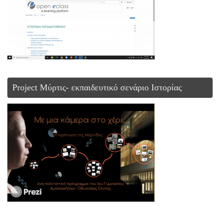
Project Μύρτις- εκπαιδευτικό σενάριο Ιστορίας