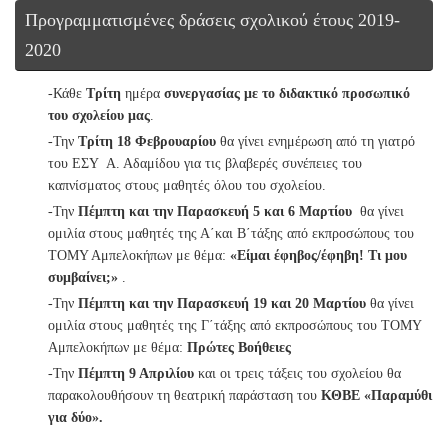
Προγραμματισμένες δράσεις σχολικού έτους 2019-
2020
-Κάθε
Τρίτη
ημέρα
συνεργασίας με το διδακτικό προσωπικό
του σχολείου μας
.
-Την
Τρίτη 18 Φεβρουαρίου
θα γίνει ενημέρωση από τη γιατρό
του ΕΣΥ Α. Αδαμίδου για τις βλαβερές συνέπειες του
καπνίσματος στους μαθητές όλου του σχολείου.
-Την
Πέμπτη και την Παρασκευή 5 και 6 Μαρτίου
θα γίνει
ομιλία στους μαθητές της Α΄και Β΄τάξης από εκπροσώπους του
ΤΟΜΥ Αμπελοκήπων με θέμα:
«Είμαι έφηβος/έφηβη! Τι μου
συμβαίνει;»
.
-Την
Πέμπτη και την
Παρασκευή 19 και 20 Μαρτίου
θα γίνει
ομιλία στους μαθητές της Γ΄τάξης από εκπροσώπους του ΤΟΜΥ
Αμπελοκήπων με θέμα:
Πρώτες Βοήθειες
-Την
Πέμπτη 9 Απριλίου
και οι τρεις τάξεις του σχολείου θα
παρακολουθήσουν τη θεατρική παράσταση του
ΚΘΒΕ «Παραμύθι
για δύο».