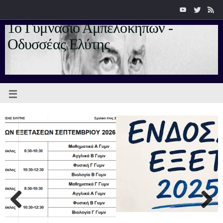
1ο Γυμνάσιο Αμπελοκήπων -
Οδυσσέας Ελύτης