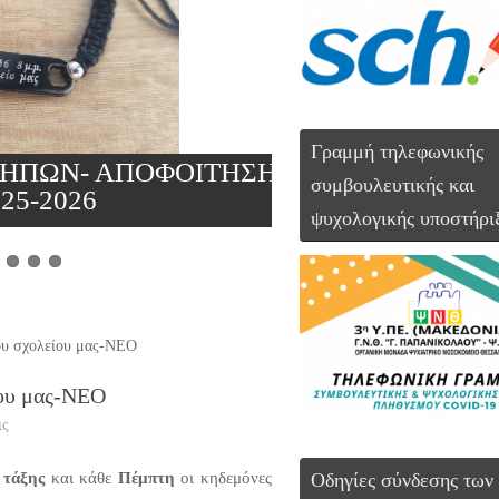
Γραμμή τηλεφωνικής
ΠΩΝ- ΑΠΟΦΟΙΤΗΣΗ
συμβουλευτικής και
-2026
Σχολική Δ
ψυχολογικής υποστήρι
ου σχολείου μας-ΝΕΟ
ίου μας-ΝΕΟ
ις
 τάξης
και κάθε
Πέμπτη
οι κηδεμόνες
Οδηγίες σύνδεσης των