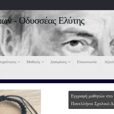
ων - Οδυσσέας Ελύτης
τηριότητες
Μαθητές
Διακρίσεις
Επικοινωνία
Αξιο
Εγγραφή μαθητών στο
Πανελλήνιο Σχολικό Δ