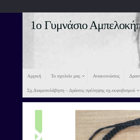
1ο Γυμνάσιο Αμπελοκήπ
Αρχική
Το σχολείο μας
Ανακοινώσεις
Δρασ
Σχ.Διαμεσολάβηση – Δράσεις πρόληψης σχ.εκφοβισμού